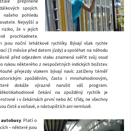
tále přeplněné
dálkových spojích.
 z našeho pohledu
ovatele. Nejvyšší a
riziko, že v jejích
ně prochladnete.
jsou noční lehátkové rychlíky. Bývají však rychle
ací (3 měsíce před datem jízdy) a spoléhat na
náhodu
těsně před odjezdem vlaku znamená svěřit svůj osud
do rukou některého z nespočetných indických božstev.
Dlouhé přejezdy vlakem bývají navíc zatíženy téměř
notorickým zpožděním, často i mnohahodinovým,
které dokáže výrazně narušit váš program.
Několikahodinové čekání na zpožděný rychlík je
rotivné i v čekárnách první nebo AC třídy, ne všechny
sou čisté a voňavé, o nástupištích ani nemluvě.
é autobusy
.
Platí o
acích – některé jsou