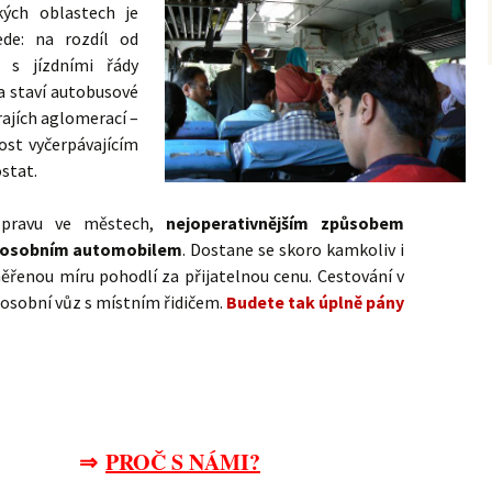
ských oblastech je
ede: na rozdíl od
i s jízdními řády
a staví autobusové
rajích aglomerací –
dost vyčerpávajícím
stat.
opravu ve městech,
nejoperativnějším způsobem
 osobním automobilem
. Dostane se skoro kamkoliv i
měřenou míru pohodlí za přijatelnou cenu. Cestování v
 osobní vůz s místním řidičem.
Budete tak úplně pány
⇒
PROČ S NÁMI?