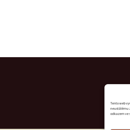
Tento web vyu
neustálému z
odkazem ve s