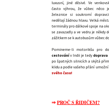
luxusní, jiné děsivé. Ve venkov
často výhrou, že vůbec něco j
železnice si soukromí dopravc
nedělají žádnou hlavu. Velká měst
terminály pro dálkové spoje na ok
se zavazadly a ve vedru je někdy 
zážitkem se k autobusům vůbec do
Pomineme-li motorikšu pro d
cestování
v Indii je tedy
doprava
po špatných silnicích a skýtá při
klidu a podle vašeho přání umožní
svého času!
⇒
PROČ S ŘIDIČEM?