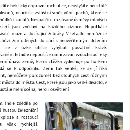
vidíte hektický dopravní ruch ulice, neuslyšíte neustálé
aksonů, neucítíte zvláštní směs vůní i pachů, které se
fari
Toyota Fortuner
chůdků i kanálů. Nespatříte rozjásané úsměvy mladých
Toyota Innova
kteří jsou zvědaví na každého cizince. Nepotkáte
vaté muže a dotírající žebráky. V letadle nemůžete
chůzi žen oděných do sárí s neuvěřitelným držením
o se v úzké uličce vyhýbat posvátné krávě.
ovaném letadle nepocítíte ranní závan vzduchu od řeky
erní únavu země, která ztěžka vydechuje po horkém
dá se k odpočinku. Zemi tak veliké, že se jí říká
nt, nemůžete porozumět bez dlouhých cest různými
z města do města. Cest, které jsou jako velké divadlo, v
stále mění scéna, herci i osvětlení.
m. Indie zdědila po
ě hustou železniční
exploze a rostoucí
 však rychlejší.