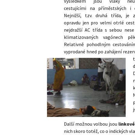
Výsledkem jsou vlaky neus
cestujícími na příměstských i 
Nejnižší, tzv. druhá třída, je
opravdu jen pro velmi otrlé cest
nejdražší AC třída s sebou nese 
klimatizovaných vagónech pěk
Relativně pohodlným cestováním 
vyprodané hned po zahájení rezerv
p
j
Další možnou volbou jsou
linkov
nich skoro totéž, co o indických vl