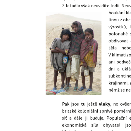
Z letadla však neuvidíte Indii. Neu
houkání
kl
Indické sa
linou z ob
výrostků, 
polonahé s
obdivovat 
těla neb
V klimatiz
ani podveč
dni a uklá
subkontine
krajinami, 
němž se neu
Pak jsou tu ještě
vlaky
, no ovše
britské koloniální správě poměrn
síť a dále ji buduje. Populační 
ekonomická síla obyvatel jsou