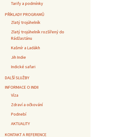
Tarify a podmínky
PŘÍKLADY PROGRAMŮ
Zlatý trojúhelník
Zlatý trojúhelník rozšířený do
Rádžastánu
Kašmír a Ladákh
Jih Indie
Indické safari
DALŠÍ SLUŽBY
INFORMACE O INDII
Víza
Zdraví a očkování
Podnebí
AKTUALITY
KONTAKT A REFERENCE