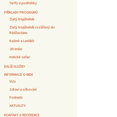
Tarify a podmínky
PŘÍKLADY PROGRAMŮ
Zlatý trojúhelník
Zlatý trojúhelník rozšířený do
Rádžastánu
Kašmír a Ladákh
Jih Indie
Indické safari
DALŠÍ SLUŽBY
INFORMACE O INDII
Víza
Zdraví a očkování
Podnebí
AKTUALITY
KONTAKT A REFERENCE