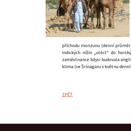
příchodu monzunu (denní průměr v 
indických nížin „utéct“ do horský
zaměstnance kdysi budovala anglic
klima (ve Šrínagaru v květnu denní
ZPĚT