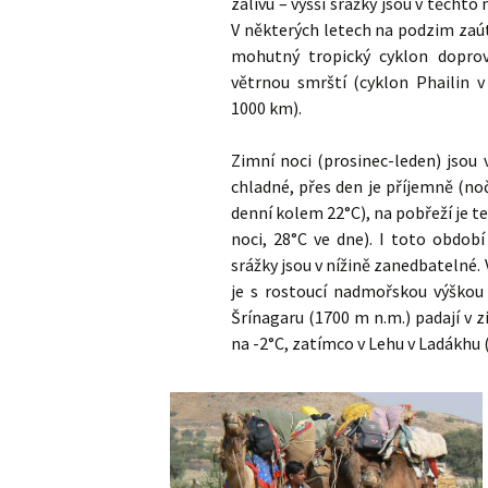
zálivu – vyšší srážky jsou v těchto 
V některých letech na podzim zaút
mohutný tropický cyklon dopro
větrnou smrští (cyklon Phailin 
1000 km).
Zimní noci (prosinec-leden) jsou
chladné, přes den je příjemně (no
denní kolem 22°C), na pobřeží je te
noci, 28°C ve dne). I toto obdob
srážky jsou v nížině zanedbatelné. 
je s rostoucí nadmořskou výškou 
Šrínagaru (1700 m n.m.) padají v 
na -2°C, zatímco v Lehu v Ladákhu (