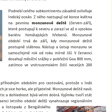
Podnebí celého subkontinentu zásadně ovlivňuje
afari
Toyota Fortuner
Indický oceán. Z něho nastupují od konce května
Toyota Innova
na pevninu
monzunové deště
(červen-září),
které postupují k severu a zarazí se až o vysokou
bariéru himálajských hřebenů. Monzunové
období trvá do září, kdy monzunové deště
postupně slábnou. Nástup a ústup monzunu se
samozřejmě rok od roku mírně liší. V červenci
dosahují měsíční srážky v pobřežní Goa 800 mm,
zatímco ve vnitrozemském Dillí necelých 200
i příhodným obdobím pro cestování, protože v Indii
nách je sice horko, ale přijatelné. Monzunové deště navíc
stic a dohlednost bývá velmi dobrá. Vyjímku tvoří stát
absenci letního období dešťů vynahrazuje
regionálním
u a listopadu z Bengálského