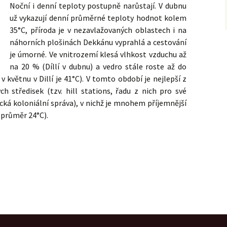
Noční i denní teploty postupně narůstají. V dubnu
už vykazují denní průměrné teploty hodnot kolem
35°C, příroda je v nezavlažovaných oblastech i na
náhorních plošinách Dekkánu vyprahlá a cestování
je úmorné. Ve vnitrozemí klesá vlhkost vzduchu až
na 20 % (Díllí v dubnu) a vedro stále roste až do
květnu v Dillí je 41°C). V tomto období je nejlepší z
ch středisek (tzv. hill stations, řadu z nich pro své
ká koloniální správa), v nichž je mnohem příjemnější
 průměr 24°C).