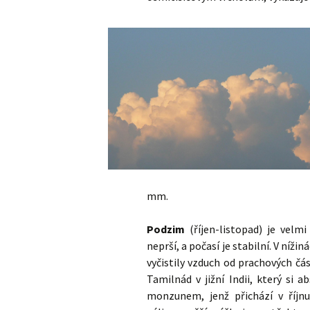
Indické s
mm.
Podzim
(říjen-listopad) je velm
neprší, a počasí je stabilní. V níži
vyčistily vzduch od prachových čá
Tamilnád v jižní Indii, který si 
monzunem, jenž přichází v říjn