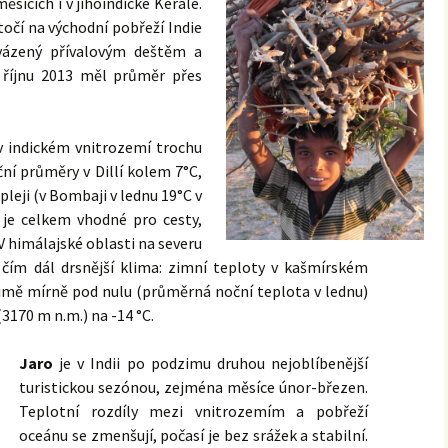
měsících i v jihoindické Kérale.
očí na východní pobřeží Indie
vázený přívalovým deštěm a
v říjnu 2013 měl průměr přes
 v indickém vnitrozemí trochu
ční průměry v Dillí kolem 7°C,
pleji (v Bombaji v lednu 19°C v
í je celkem vhodné pro cesty,
V himálajské oblasti na severu
čím dál drsnější klima: zimní teploty v kašmírském
zimě mírně pod nulu (průměrná noční teplota v lednu)
3170 m n.m.) na -14 °C.
Jaro
je v Indii po podzimu druhou nejoblíbenější
turistickou sezónou, zejména měsíce únor-březen.
Teplotní rozdíly mezi vnitrozemím a pobřeží
oceánu se zmenšují, počasí je bez srážek a stabilní.