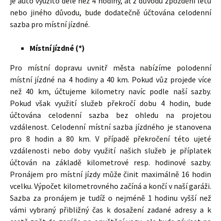
je auto využito déle než 4 hodiny, ať z důvodu zpoždění letu
nebo jiného důvodu, bude dodatečně účtována celodenní
sazba pro místní jízdné.
Místní jízdné (*)
Pro místní dopravu uvnitř města nabízíme polodenní
místní jízdné na 4 hodiny a 40 km. Pokud vůz projede více
než 40 km, účtujeme kilometry navíc podle naší sazby.
Pokud však využití služeb překročí dobu 4 hodin, bude
účtována celodenní sazba bez ohledu na projetou
vzdálenost. Celodenní místní sazba jízdného je stanovena
pro 8 hodin a 80 km. V případě překročení této ujeté
vzdálenosti nebo doby využití našich služeb je příplatek
účtován na základě kilometrové resp. hodinové sazby.
Pronájem pro místní jízdy může činit maximálně 16 hodin
vcelku. Výpočet kilometrovného začíná a končí v naší garáži.
Sazba za pronájem je tudíž o nejméně 1 hodinu vyšší než
vámi vybraný přibližný čas k dosažení zadané adresy a k