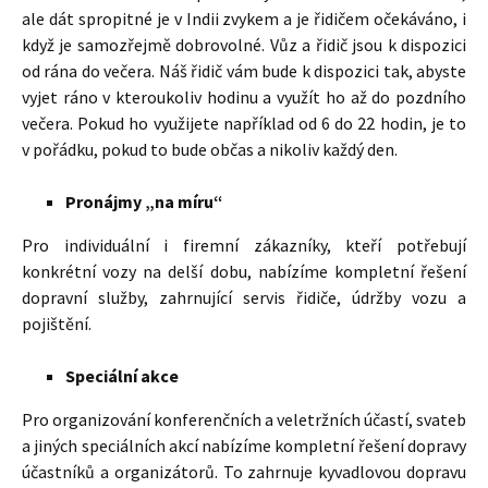
ale dát spropitné je v Indii zvykem a je řidičem očekáváno, i
když je samozřejmě dobrovolné. Vůz a řidič jsou k dispozici
od rána do večera. Náš řidič vám bude k dispozici tak, abyste
vyjet ráno v kteroukoliv hodinu a využít ho až do pozdního
večera. Pokud ho využijete například od 6 do 22 hodin, je to
v pořádku, pokud to bude občas a nikoliv každý den.
Pronájmy „na míru“
Pro individuální i firemní zákazníky, kteří potřebují
konkrétní vozy na delší dobu, nabízíme kompletní řešení
dopravní služby, zahrnující servis řidiče, údržby vozu a
pojištění.
Speciální akce
Pro organizování konferenčních a veletržních účastí, svateb
a jiných speciálních akcí nabízíme kompletní řešení dopravy
účastníků a organizátorů. To zahrnuje kyvadlovou dopravu