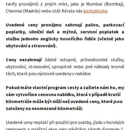
tarify pronájmů z jiných míst, jako je Mumbai (Bombaj),
Chennai (Madrás) nebo stát Kérala nás
kontaktujte
.
Uvedené ceny pronájmu zahrnují palivo, parkovací
poplatky, silniční daň a mýtné, servisní poplatek a
službu jednoho anglicky hovořícího řidiče (včetně jeho
ubytování a stravování).
Ceny nezahrnují
žádné vstupné, průvodcovské služby,
ubytování, stravování, spropitné nebo jiné náklady kromě
těch, které jsou výslovně uvedeny v nabídce.
Pokud máte vlastní program cesty a zašlete nám ho, my
vám vytvoříme cenovou nabídku, která v případě kratší
kilometráže může být nižší než uvedené ceny, které jsou
založeny na neomezené kilometráži.
Uvedené ceny neplatí při použití pro svatby, jízdu v horských
regionech a zvláštní akce jako návštěva závodu Formule 1,