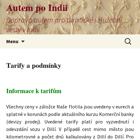
Autem po Indii
Doprava autem pro turistické i služební
cesty v Indii
Přejít
Vyhledá
Menu
k
obsahu
webu
Tarify a podmínky
Informace k tarifům
Všechny ceny v záložce Naše flotila jsou uvedeny v eurech a
splatné v korunách podle aktuálního kurzu Komerční banky
(devizy prodej). Uvedené tarify platí pro vyzvednutí i
odevzdání vozu v Dillí. V případě cest mimo město jsou
kilometrovné a počet dnů kalkulovány z Dillí do Dillí. Pro