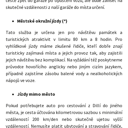
cestě zpět do garáže po opuštění vozu, ale bude záviset na
skutečné vzdálenosti z naší garáže do místa určení.
Městské okružní jízdy (*)
Tato služba je určena jen pro návštěvu památek a
turistických atraktivit v limitu 80 km a 8 hodin. Pro
vyhlídkové jízdy máme zkušené řidiče, kteří dobře znají
turisticky zajímavá místa a jejich provoz tak, aby zajistili
jejich návštěvu bez komplikací. Na vyžádání též poskytneme
průvodce hovořícího anglicky nebo jiným cizím jazykem,
případně zajistíme zásobu balené vody a nealkoholických
nápojů ve voze.
Jízdy mimo město
Pokud potřebujete auto pro cestování z Dillí do jiného
města, je cesta účtována kilometrovou sazbou s minimální
vzdáleností 200 km/den nebo skutečně ujetou vyšší
vzdáleností. Nemusíte platit ubytování a stravování řidiče,