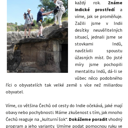
každý rok.
Známe
indické prostředí
a
víme, jak se proměňuje.
Zažili jsme v Indii
desítky neuvěřitelných
situací, jednali jsme se
stovkami Indů,
navštívili spoustu
úžasných míst. Do jisté
míry jsme pochopili
mentalitu Indů, dá-li se
vůbec něco podobného
říci o obyvatelích tak velké země s více než miliardou
obyvatel.
Víme, co většina Čechů od cesty do Indie očekává, jaké mají
obavy nebo pochybnosti. Máme zkušenost s tím, jak mnoho
Čechů reaguje na „kulturní šok“.
Dokážeme poradit
vhodný
program a jeho varianty. Umíme podat pomocnou ruku ve